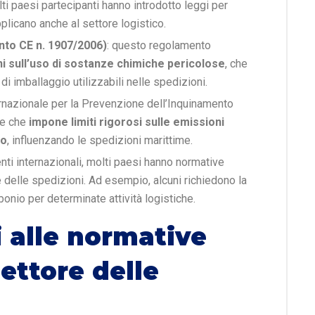
lti paesi partecipanti hanno introdotto leggi per
pplicano anche al settore logistico.
o CE n. 1907/2006)
: questo regolamento
ni sull’uso di sostanze chimiche pericolose
, che
di imballaggio utilizzabili nelle spedizioni.
ernazionale per la Prevenzione dell’Inquinamento
le che
impone limiti rigorosi sulle emissioni
no
, influenzando le spedizioni marittime.
enti internazionali, molti paesi hanno normative
e delle spedizioni. Ad esempio, alcuni richiedono la
nio per determinate attività logistiche.
 alle normative
ettore delle