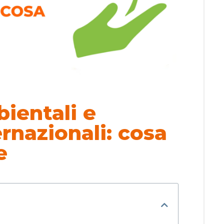
ientali e
ernazionali: cosa
e